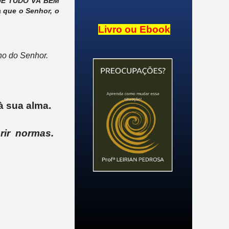
QUE TUDO VÁ BEM
que o Senhor, o
Livro ou Ebook
lho do Senhor.
 à sua alma.
prir normas.