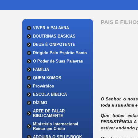
PAIS E FILHO
VIVER A PALAVRA
DOUTRINAS BÁSICAS
DEUS É ONIPOTENTE
Dirigido Pelo Espírito Santo
O Poder de Suas Palavras
FAMÍLIA
QUEM SOMOS
Provérbios
ESCOLA BÍBLICA
O Senhor, o noss
DÍZIMO
toda a sua alma e
ARTE DE FALAR
Que todas esta
BIBLICAMENTE
PERSISTÊNCIA A 
Ministério Internacional
estiver andando p
Reinar em Cristo
ADQUIRA O SEU E-BOOK