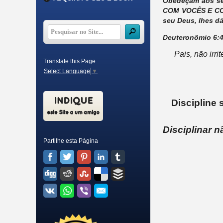
Obedeçam aos se
COM VOCÊS E COM
seu Deus, lhes d
Deuteronômio 6:4-
Pais, não irr
Translate this Page
Select Language
▼
Discipline 
Disciplinar
nã
Partilhe esta Página