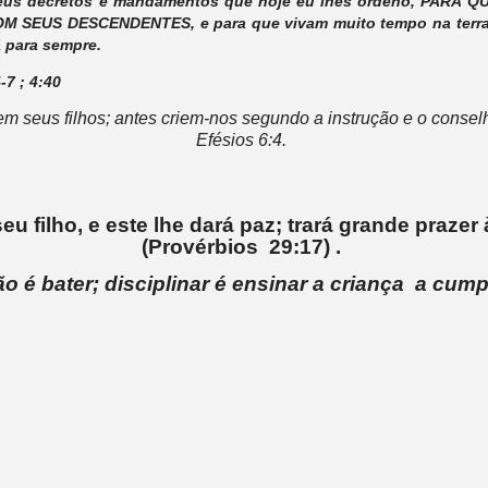
us decretos e mandamentos que hoje eu lhes ordeno, PARA 
 SEUS DESCENDENTES, e para que vivam muito tempo na terra 
á para sempre.
7 ; 4:40
item seus filhos; antes criem-nos segundo a instrução e o conse
Efésios 6:4.
seu filho, e este lhe dará paz; trará grande prazer
(Provérbios 29:17) .
o é bater; disciplinar é ensinar a criança a cum