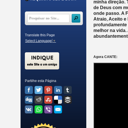
minha direção. 
de Deus com mu
onde passo. A 
Atraio, Aceito 
profundamente g
melhor na vida.
Translate this Page
abundantemente
Select Language
▼
Agora CANTE:
Partilhe esta Página