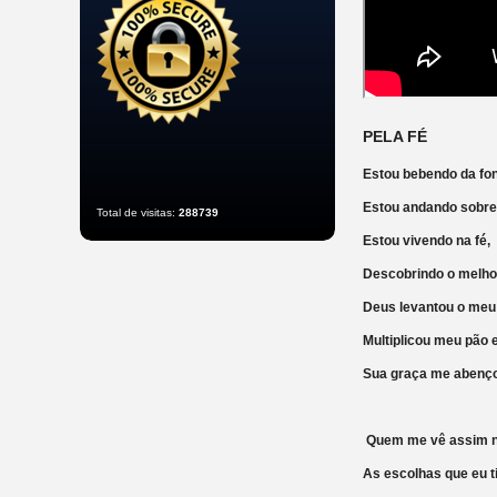
PELA FÉ
Estou bebendo da fo
Estou andando sobre
Total de visitas:
288739
Estou vivendo na fé
Descobrindo o mel
Deus levantou o me
Multiplicou meu pã
Sua graça me abenço
Quem me vê assim 
As escolhas que eu