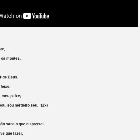
nte,
 os montes,
,
hor de Deus.
u feixe,
o e meu peixe,
ou, sou herdeiro seu. (2x)
não sabe o que eu passei,
 tive que fazer,