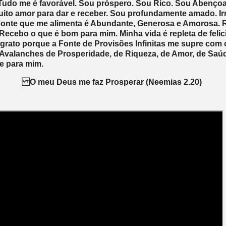
Tudo me é favorável. Sou próspero. Sou Rico. Sou Abençoa
ito amor para dar e receber. Sou profundamente amado. Ir
Fonte que me alimenta é Abundante, Generosa e Amorosa.
e Recebo o que é bom para mim. Minha vida é repleta de feli
rato porque a Fonte de Provisões Infinitas me supre com 
 Avalanches de Prosperidade, de Riqueza, de Amor, de Saú
 para mim.
O meu Deus me faz Prosperar (Neemias 2.20)