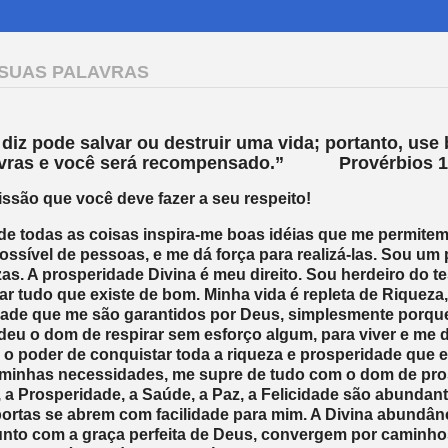
 SUAS PALAVRAS
diz pode salvar ou destruir uma vida; portanto, use
avras e você será recompensado.” Provérbios 1
issão que você deve fazer a seu respeito!
de todas as coisas inspira-me boas idéias que me permitem
ssível de pessoas, e me dá força para realizá-las. Sou um
zas. A prosperidade Divina é meu direito. Sou herdeiro do t
ar tudo que existe de bom. Minha vida é repleta de Riqueza,
idade que me são garantidos por Deus, simplesmente porqu
u o dom de respirar sem esforço algum, para viver e me 
 poder de conquistar toda a riqueza e prosperidade que 
 minhas necessidades, me supre de tudo com o dom de pro
, a Prosperidade, a Saúde, a Paz, a Felicidade são abunda
portas se abrem com facilidade para mim. A Divina abundân
unto com a graça perfeita de Deus, convergem por caminho