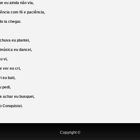
ue eu ainda não via,
tência com fé e paciência,
o ia chegar.
 chuva eu plantei,
 música eu dancei,
 eu vi,
se ver eu cri,
bri eu bati,
 eu pedi,
sse achar eu busquei,
 Conquistei.
Copyright ©