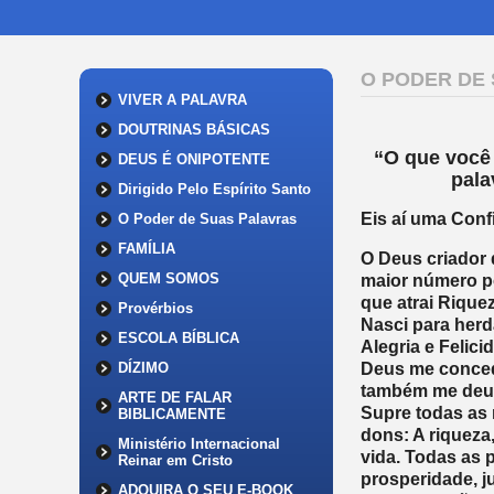
O PODER DE
VIVER A PALAVRA
DOUTRINAS BÁSICAS
“O que você 
DEUS É ONIPOTENTE
pal
Dirigido Pelo Espírito Santo
Eis aí uma Conf
O Poder de Suas Palavras
FAMÍLIA
O Deus criador 
QUEM SOMOS
maior número po
que atrai Rique
Provérbios
Nasci para herd
ESCOLA BÍBLICA
Alegria e Felic
Deus me concede
DÍZIMO
também me deu o
ARTE DE FALAR
Supre todas as
BIBLICAMENTE
dons: A riqueza
Ministério Internacional
vida. Todas as 
Reinar em Cristo
prosperidade, j
ADQUIRA O SEU E-BOOK