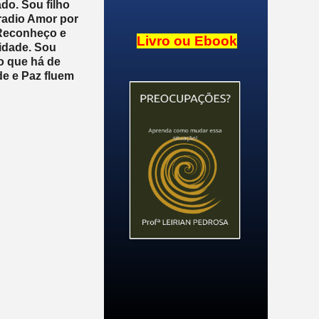
do. Sou filho
radio Amor por
 Reconheço e
Livro ou Ebook
cidade. Sou
o que há de
de e Paz fluem