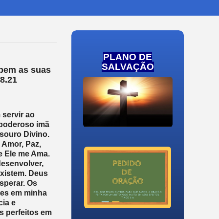
PLANO DE
SALVAÇÃO
 bem as suas
8.21
 servir ao
 poderoso ímã
esouro Divino.
 Amor, Paz,
e Ele me Ama.
desenvolver,
existem. Deus
sperar. Os
ntes em minha
cia e
s perfeitos em