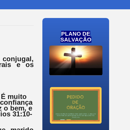
PLANO DE
SALVAÇÃO
 conjugal,
rais e os
 É muito
 confiança
z o bem, e
ios 31:10-
que marido