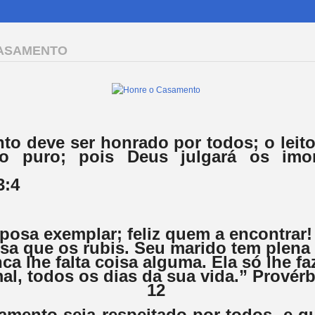
ASAMENTO
o deve ser honrado por todos; o leito
do puro; pois Deus julgará os imo
3:4
osa exemplar; feliz quem a encontrar!
osa que os rubis. Seu marido tem plena
ca lhe falta coisa alguma. Ela só lhe fa
al, todos os dias da sua vida.” Provérb
12
amento seja respeitado por todos, e 