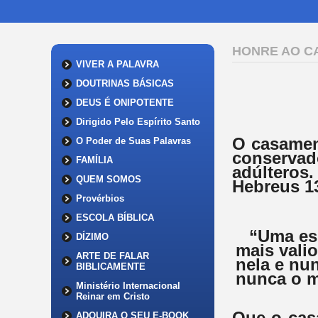
HONRE AO C
VIVER A PALAVRA
DOUTRINAS BÁSICAS
DEUS É ONIPOTENTE
Dirigido Pelo Espírito Santo
O casament
O Poder de Suas Palavras
conserva
FAMÍLIA
adúlteros.
QUEM SOMOS
Hebreus 1
Provérbios
ESCOLA BÍBLICA
“Uma esp
DÍZIMO
mais vali
ARTE DE FALAR
nela e nun
BIBLICAMENTE
nunca o m
Ministério Internacional
Reinar em Cristo
Que o cas
ADQUIRA O SEU E-BOOK