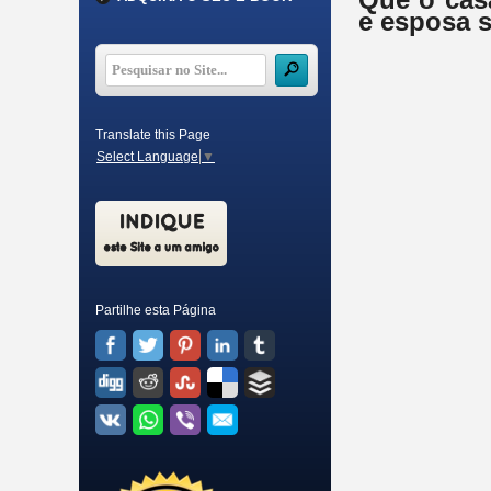
e esposa s
Translate this Page
Select Language
▼
Partilhe esta Página