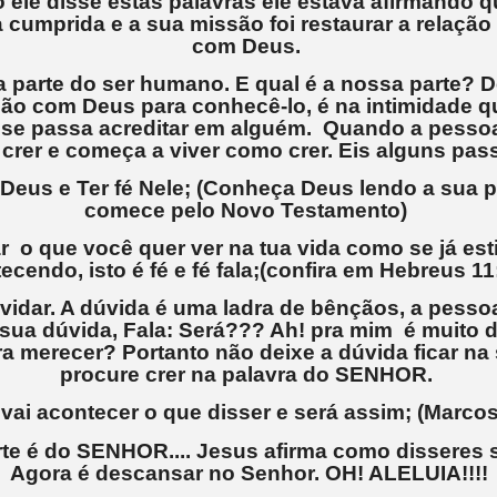
 ele disse estas palavras ele estava afirmando 
a cumprida e a sua missão foi restaurar a relaç
com Deus.
a parte do ser humano. E qual é a nossa parte? 
ão com Deus para conhecê-lo, é na intimidade q
 se passa acreditar em alguém. Quando a pessoa 
crer e começa a viver como crer. Eis alguns pas
Deus e Ter fé Nele; (Conheça Deus lendo a sua p
comece pelo Novo Testamento)
ar o que você quer ver na tua vida como se já es
ecendo, isto é fé e fé fala;(confira em Hebreus 1
vidar. A dúvida é uma ladra de bênçãos, a pesso
sua dúvida, Fala: Será??? Ah! pra mim é muito di
a merecer? Portanto não deixe a dúvida ficar na 
procure crer na palavra do SENHOR.
vai acontecer o que disser e será assim; (Marcos
rte é do SENHOR.... Jesus afirma como disseres se
Agora é descansar no Senhor. OH! ALELUIA!!!!