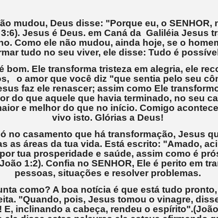
ão mudou, Deus disse: "Porque eu, o SENHOR, 
 3:6). Jesus é Deus. em Caná da Galiléia Jesus 
ho. Como ele não mudou, ainda hoje, se o homem
mar tudo no seu viver, ele disse: Tudo é possível
 bom. Ele transforma tristeza em alegria, ele rec
, o amor que você diz "que sentia pelo seu côn
esus faz ele renascer; assim como Ele transfor
or do que aquele que havia terminado, no seu c
aior e melhor do que no início. Comigo acontece
vivo isto. Glórias a Deus!
ó no casamento que há transformação, Jesus qu
as as áreas da tua vida. Está escrito: "Amado, ac
 por tua prosperidade e saúde, assim como é pró
 João 1:2). Confia no SENHOR, Ele é perito em tr
pessoas, situações e resolver problemas.
nta como? A boa notícia é que está tudo pronto, 
eita. "Quando, pois, Jesus tomou o vinagre, diss
E, inclinando a cabeça, rendeu o espírito".(João