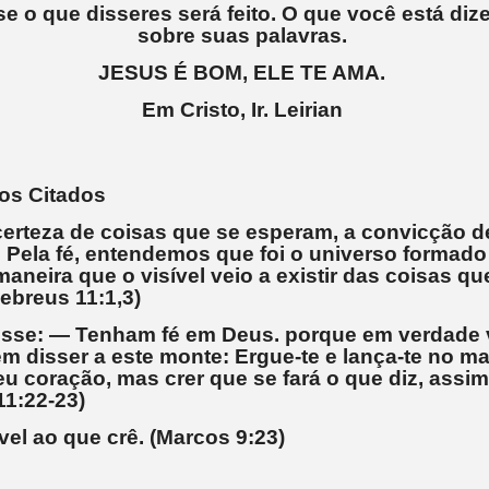
e o que disseres será feito. O que você está diz
sobre suas palavras.
JESUS É BOM, ELE TE AMA.
Em Cristo, Ir. Leirian
cos Citados
 certeza de coisas que se esperam, a convicção d
 Pela fé, entendemos que foi o universo formado
aneira que o visível veio a existir das coisas q
ebreus 11:1,3)
isse: — Tenham fé em Deus. porque em verdade 
m disser a este monte: Ergue-te e lança-te no ma
eu coração, mas crer que se fará o que diz, assi
11:22-23)
vel ao que crê. (Marcos 9:23)