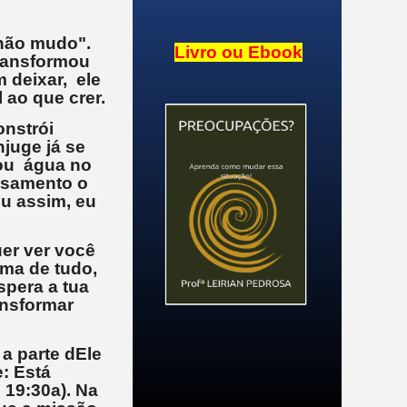
não mudo".
Livro ou Ebook
transformou
 deixar, ele
 ao que crer.
onstrói
juge já se
mou água no
asamento o
u assim, eu
er ver você
ima de tudo,
spera a tua
ansformar
a parte dEle
e: Está
 19:30a). Na