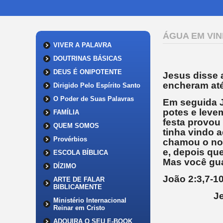
ÁGUA EM VI
VIVER A PALAVRA
DOUTRINAS BÁSICAS
DEUS É ONIPOTENTE
Jesus disse 
encheram até
Dirigido Pelo Espírito Santo
O Poder de Suas Palavras
Em seguida 
potes e levem
FAMÍLIA
festa provou 
QUEM SOMOS
tinha vindo 
Provérbios
chamou o noi
e, depois qu
ESCOLA BÍBLICA
Mas você gua
DÍZIMO
João 2:3,7-1
ARTE DE FALAR
BIBLICAMENTE
J
Ministério Internacional
Reinar em Cristo
ADQUIRA O SEU E-BOOK