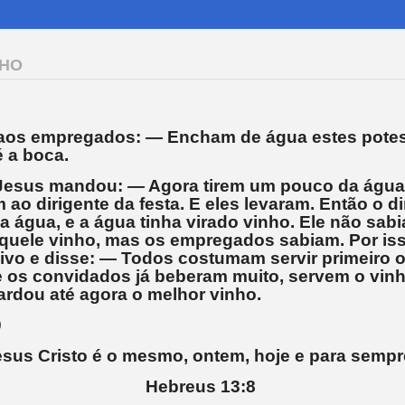
NHO
aos empregados: — Encham de água estes potes.
 a boca.
Jesus mandou: — Agora tirem um pouco da água
 ao dirigente da festa. E eles levaram. Então o di
a água, e a água tinha virado vinho. Ele não sab
aquele vinho, mas os empregados sabiam. Por iss
vo e disse: — Todos costumam servir primeiro 
e os convidados já beberam muito, servem o vi
rdou até agora o melhor vinho.
0
esus Cristo é o mesmo, ontem, hoje e para sempr
Hebreus 13:8