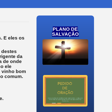
PLANO DE
SALVAÇÃO
 E eles os
 destes
rigente da
ia de onde
o ele
o vinho bom
nho comum.
e.