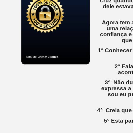
cruz quando
dele estav
Agora tem 
uma relaç
confiança e
que 
1° Conhecer 
Total de visitas:
288805
2° Fal
acont
3° Não du
expressa a 
sou eu pr
4° Creia que 
5° Esta pa