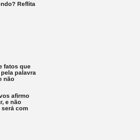
endo? Reflita
e fatos que
 pela palavra
ue não
vos afirmo
r, e não
m será com