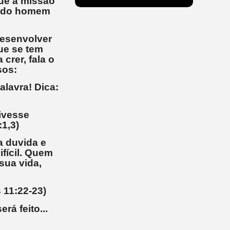
que a missão
ão do homem
Desenvolver
ue se tem
crer, fala o
sos:
alavra! Dica:
tivesse
1:1,3)
a duvida e
fícil. Quem
sua vida,
 11:22-23)
rá feito...