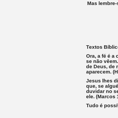
Mas lembre-s
Textos Bíbli
Ora, a fé é a
se não vêem.
de Deus, de m
aparecem. (H
Jesus lhes d
que, se algué
duvidar no s
ele. (Marcos 
Tudo é possí