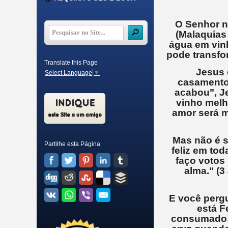
O Senhor n
(Malaquias
água em vin
pode transfor
Translate this Page
Jesus é
Select Language
▼
casamentos
acabou", J
vinho melh
amor será m
Mas não é s
Partilhe esta Página
feliz em tod
faço votos
alma." (3
E você pergu
está F
consumado! 